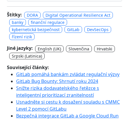
Štítky:
DORA
Digital Operational Resilience Act
banky
finanční regulace
kybernetická bezpečnost
GitLab
DevSecOps
řízení rizik
Jiné jazyky:
English (UK)
Slovenčina
Hrvatski
Srpski (Latinica)
Související články:
GitLab pomáhá bankám zvládat regulační výzvy
GitLab Bug Bounty: Shrnutí roku 2024
Snižte rizika dodavatelského řetězce s
inteligentní prioritizací zranitelností
Usnadněte si cestu k dosažení souladu s CMMC
Level 2 pomocí GitLabu
Bezpečná integrace GitLab a Google Cloud Run