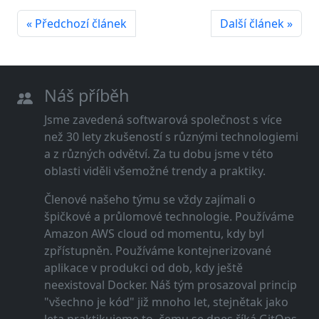
« Předchozí článek
Další článek »
Náš příběh
Jsme zavedená softwarová společnost s více
než 30 lety zkušeností s různými technologiemi
a z různých odvětví. Za tu dobu jsme v této
oblasti viděli všemožné trendy a praktiky.
Členové našeho týmu se vždy zajímali o
špičkové a průlomové technologie. Používáme
Amazon AWS cloud od momentu, kdy byl
zpřístupněn. Používáme kontejnerizované
aplikace v produkci od dob, kdy ještě
neexistoval Docker. Náš tým prosazoval princip
"všechno je kód" již mnoho let, stejnětak jako