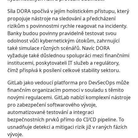
Síla DORA spočívá v jejím holistickém přístupu, který
propojuje nástroje na sledování a předcházení
rizikům s povinnostmi rychle reagovat na incidenty.
Banky budou povinny pravidelně testovat svou
odolnost vůči kybernetickým útokům, zahrnující
také simulace různých scénářů. Navíc DORA
vyžaduje také důslednou spolupráci mezi finančními
institucemi, poskytovateli IT služeb a regulátory,
čímž přispívá k posílení celkové stability sektoru.
GitLab jako vedoucí platforma pro DevSecOps může
finančním organizacím pomoci v souladu s těmito
novými regulacemi. GitLab nabízí komplexní nástroje
pro zabezpečení softwarového vývoje,
automatizované testování a integraci
bezpečnostních prvků přímo do CI/CD pipeline. To
usnadňuje detekci a mitigaci rizik již v raných fázích
vývoje.