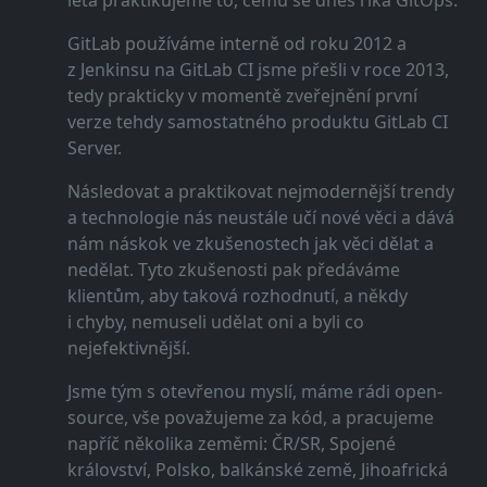
leta praktikujeme to, čemu se dnes říká GitOps.
GitLab používáme interně od roku 2012 a
z Jenkinsu na GitLab CI jsme přešli v roce 2013,
tedy prakticky v momentě zveřejnění první
verze tehdy samostatného produktu GitLab CI
Server.
Následovat a praktikovat nejmodernější trendy
a technologie nás neustále učí nové věci a dává
nám náskok ve zkušenostech jak věci dělat a
nedělat. Tyto zkušenosti pak předáváme
klientům, aby taková rozhodnutí, a někdy
i chyby, nemuseli udělat oni a byli co
nejefektivnější.
Jsme tým s otevřenou myslí, máme rádi open-
source, vše považujeme za kód, a pracujeme
napříč několika zeměmi: ČR/SR, Spojené
království, Polsko, balkánské země, Jihoafrická