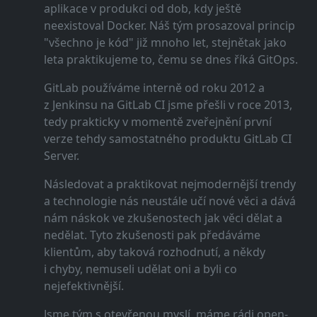
aplikace v produkci od dob, kdy ještě
neexistoval Docker. Náš tým prosazoval princip
"všechno je kód" již mnoho let, stejnětak jako
leta praktikujeme to, čemu se dnes říká GitOps.
GitLab používáme interně od roku 2012 a
z Jenkinsu na GitLab CI jsme přešli v roce 2013,
tedy prakticky v momentě zveřejnění první
verze tehdy samostatného produktu GitLab CI
Server.
Následovat a praktikovat nejmodernější trendy
a technologie nás neustále učí nové věci a dává
nám náskok ve zkušenostech jak věci dělat a
nedělat. Tyto zkušenosti pak předáváme
klientům, aby taková rozhodnutí, a někdy
i chyby, nemuseli udělat oni a byli co
nejefektivnější.
Jsme tým s otevřenou myslí, máme rádi open-