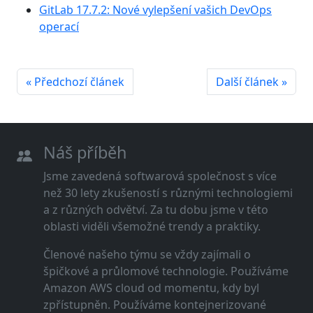
GitLab 17.7.2: Nové vylepšení vašich DevOps
operací
« Předchozí článek
Další článek »
Náš příběh
Jsme zavedená softwarová společnost s více
než 30 lety zkušeností s různými technologiemi
a z různých odvětví. Za tu dobu jsme v této
oblasti viděli všemožné trendy a praktiky.
Členové našeho týmu se vždy zajímali o
špičkové a průlomové technologie. Používáme
Amazon AWS cloud od momentu, kdy byl
zpřístupněn. Používáme kontejnerizované