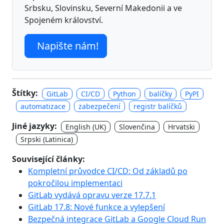
Srbsku, Slovinsku, Severní Makedonii a ve
Spojeném království.
Napište nám!
Štítky:
GitLab
CI/CD
Python
balíčky
PyPI
automatizace
zabezpečení
registr balíčků
Jiné jazyky:
English (UK)
Slovenčina
Hrvatski
Srpski (Latinica)
Související články:
Kompletní průvodce CI/CD: Od základů po
pokročilou implementaci
GitLab vydává opravu verze 17.7.1
GitLab 17.8: Nové funkce a vylepšení
Bezpečná integrace GitLab a Google Cloud Run