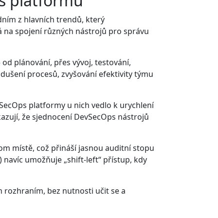
s platformu
dním z hlavních trendů, který
 na spojení různých nástrojů pro správu
 od plánování, přes vývoj, testování,
dušení procesů, zvyšování efektivity týmu
ecOps platformy u nich vedlo k urychlení
azují, že sjednocení DevSecOps nástrojů
om místě, což přináší jasnou auditní stopu
navíc umožňuje „shift-left“ přístup, kdy
m rozhraním, bez nutnosti učit se a