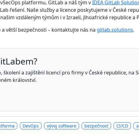
vSecOps platformu, GitLab a náš tým v
IDEA GitLab Solutio
ab řešení. Naše služby a licence poskytujeme v České repub
y našim vzdáleným týmům i v Izraeli, Jihoafrické republice a 
 a větší bezpečnosti – kontaktujte nás na
gitlab.solutions
.
GitLabem?
 školení a zajištění licencí pro firmy v České republice, na
eném království.
atforma
DevOps
vývoj software
bezpečnost
CI/CD
a