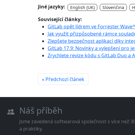
Jiné jazyky:
English (UK)
Slovenčina
H
Související články:
GitLab opět lídrem ve Forrester Wave
Jak využít přizpůsobené rámce soula
Zlepšete bezpečnost aplikací díky int
GitLab 17.9: Novinky a vylepšení pro je
Zrychlete revize kódu s GitLab Duo a
« Předchozí článek
Náš příběh
Jsme zavedená softwarová společnost s více než 30 
a praktiky.