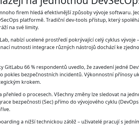
házejí na jednotnou DevSecOp
ě mnoho firem hledá efektivnější způsoby vývoje softwaru. Je
ecOps platformě. Tradiční dev-tools přístup, který spoléhá
áží na své limity.
b, nabízí ucelené prostředí pokrývající celý cyklus vývoje –
inací nutnosti integrace různých nástrojů dochází ke zjedno
GitLabu 66 % respondentů uvedlo, že zavedení jedné DevS
o pokles bezpečnostních incidentů. Výkonnostní přínosy uk
ategickým krokem.
 a přehled o procesech. Všechny změny lze sledovat na jedn
race bezpečnosti (Sec) přímo do vývojového cyklu (DevOps) 
íve.
arding a nižší technickou zátěž – uživatelé pracují s jední