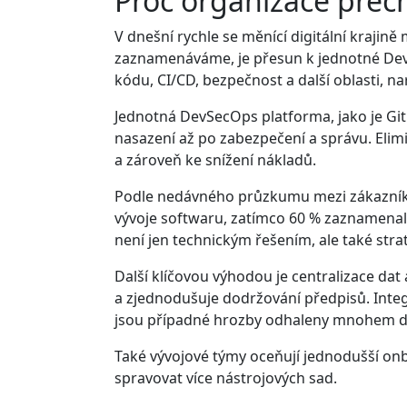
Proč organizace přec
V dnešní rychle se měnící digitální krajin
zaznamenáváme, je přesun k jednotné DevS
kódu, CI/CD, bezpečnost a další oblasti, nar
Jednotná DevSecOps platforma, jako je GitLa
nasazení až po zabezpečení a správu. Elim
a zároveň ke snížení nákladů.
Podle nedávného průzkumu mezi zákazníky 
vývoje softwaru, zatímco 60 % zaznamenal
není jen technickým řešením, ale také str
Další klíčovou výhodou je centralizace dat
a zjednodušuje dodržování předpisů. Integ
jsou případné hrozby odhaleny mnohem dř
Také vývojové týmy oceňují jednodušší onbo
spravovat více nástrojových sad.