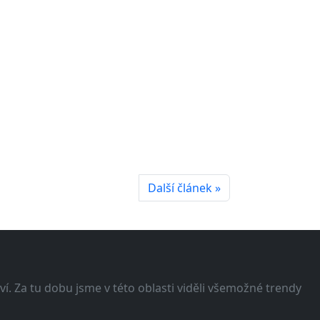
Další článek »
í. Za tu dobu jsme v této oblasti viděli všemožné trendy