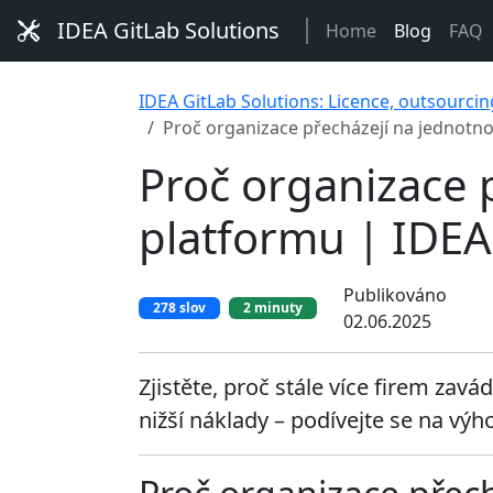
IDEA GitLab Solutions
Home
Blog
FAQ
IDEA GitLab Solutions: Licence, outsourcin
Proč organizace přecházejí na jednotn
Proč organizace 
platformu | IDEA
Publikováno
278 slov
2 minuty
02.06.2025
Zjistěte, proč stále více firem zav
nižší náklady – podívejte se na vý