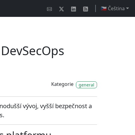
🇨🇿 Čeština
u DevSecOps
Kategorie
general
dnodušší vývoj, vyšší bezpečnost a
s.