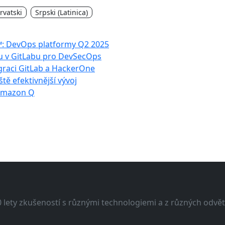
rvatski
Srpski (Latinica)
™: DevOps platformy Q2 2025
du v GitLabu pro DevSecOps
egraci GitLab a HackerOne
ště efektivnější vývoj
 Amazon Q
lety zkušeností s různými technologiemi a z různých odvětv