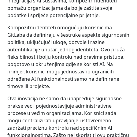
integracija s AI sustavima, kompozitni identiteti
pomažu organizacijama da bolje zaštite svoje
podatke i spriječe potencijalne prijetnje.
Kompozitni identiteti omogućuju korisnicima
GitLaba da definiraju višestruke aspekte sigurnosnih
politika, uključujući uloge, dozvole i razine
autentifikacije unutar jednog identiteta. Ovo pruža
fleksibilnost i bolju kontrolu nad pravima pristupa,
pogotovo u okruženjima gdje se koristi AI. Na
primjer, korisnici mogu jednostavno ograničiti
određene AI funkcionalnosti samo na definirane
timove ili projekte.
Ova inovacija ne samo da unapređuje sigurnosne
prakse već i pojednostavljuje administrativne
procese u većim organizacijama. Korisnici sada
mogu centralizirati upravljanje i istovremeno
zadržati preciznu kontrolu nad specifičnim AI
funkcionalnostima. Zašto ne iskoristiti ovu praktičnu