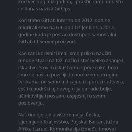
kod već dugi niz godina, i prakticiramo ono što
se danas naziva GitOps.
Koristimo GitLab interno od 2012. godine i
migrirali smo na GitLab CI iz Jenkins-a 2013.
godine kada je postao dostupan samostalni
GitLab CI Server proizvod.
Kao rani korisnici imali smo priliku naučiti
mnoge stvari na teži način i steći veliko znanje i
iskustvo. S ovim iskustvom iz prve ruke, brzo
smo se našli u poziciji da pomažemo drugim
tvrtkama, ne samo u dizajnu i isporuci softvera,
već i u podršci njihovog cilja da rade bolje,
učinkovitije i postanu uspješniji u svom
poslovanju.
Naš tim djeluje u više zemalja: Češka,
Ujedinjeno Kraljevstvo, Poljska, Balkan, Južna
Afrika i Izrael. Komunikacija između timova i