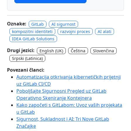
Oznake:
GitLab
AI sigurnost
kompozitni identiteti
razvojni proces
AI alati
IDEA GitLab Solutions
Drugi jezici:
English (UK)
Čeština
Slovenčina
Srpski (Latinica)
Povezani članci:
Automatizacija otkrivanja kibernetičkih prijetnji
uz GitLab CI/CD
Poboljšajte Sigurnosni Pregled uz GitLab
Operativno Skeniranje Kontejnera
Kako započeti s GitLabom: Uvoz vaših projekata
u GitLab
Sigurnost, Sukladnost i AI: Tri Nove GitLab
Značajke