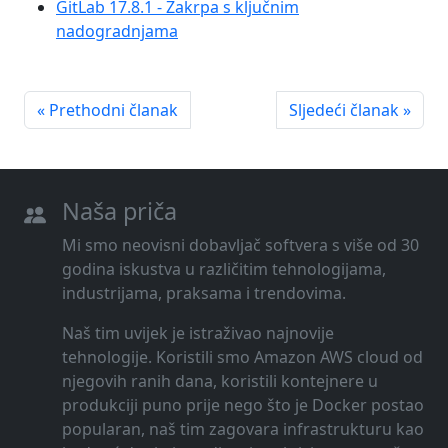
GitLab 17.8.1 - Zakrpa s ključnim
nadogradnjama
« Prethodni članak
Sljedeći članak »
Naša priča
Mi smo neovisni dobavljač softvera s više od 30
godina iskustva u različitim tehnologijama,
industrijama, praksama i trendovima.
Naš tim uvijek je istraživao najnovije
tehnologije. Koristili smo Amazon AWS cloud od
njegovih ranih dana, koristili kontejnere u
produkciji puno prije nego što je Docker postao
popularan, naš tim zagovara infrastrukturu kao