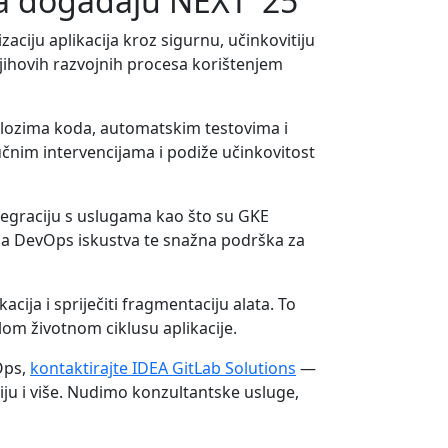
na događaju NEXT ‘25
zaciju aplikacija kroz sigurnu, učinkovitiju
ihovih razvojnih procesa korištenjem
edlozima koda, automatskim testovima i
učnim intervencijama i podiže učinkovitost
egraciju s uslugama kao što su GKE
na DevOps iskustva te snažna podrška za
cija i spriječiti fragmentaciju alata. To
lom životnom ciklusu aplikacije.
vOps,
kontaktirajte IDEA GitLab Solutions
—
iju i više. Nudimo konzultantske usluge,