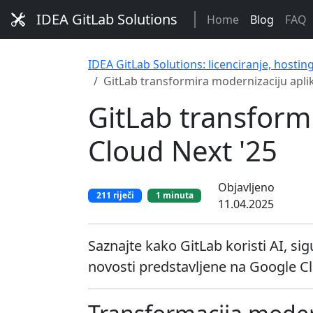
IDEA GitLab Solutions
Home
Blog
FAQ
IDEA GitLab Solutions: licenciranje, hostin
GitLab transformira modernizaciju apli
GitLab transform
Cloud Next '25
Objavljeno
211 riječi
1 minuta
11.04.2025
Saznajte kako GitLab koristi AI, si
novosti predstavljene na Google Cl