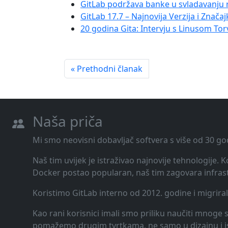
GitLab podržava banke u svladavanju 
GitLab 17.7 – Najnovija Verzija i Značaj
20 godina Gita: Intervju s Linusom To
« Prethodni članak
Naša priča
Mi smo neovisni dobavljač softvera s više od 30 go
Naš tim uvijek je istraživao najnovije tehnologije.
Docker postao popularan, naš tim zagovara infrast
Koristimo GitLab interno od 2012. godine i migrira
Kao rani korisnici imali smo priliku naučiti mnoge st
pomažemo drugim tvrtkama, ne samo u dizajnu i ispor