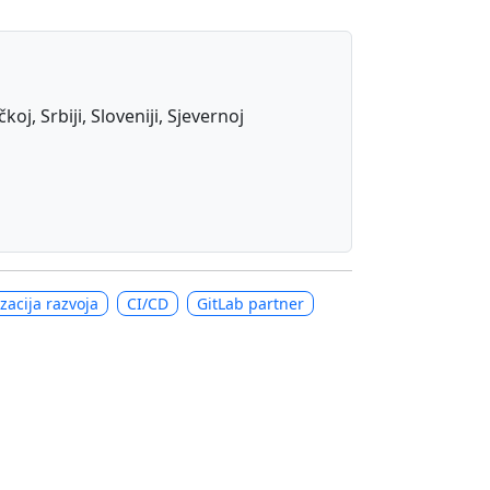
j, Srbiji, Sloveniji, Sjevernoj
zacija razvoja
CI/CD
GitLab partner