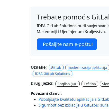
Trebate pomoć s GitL
IDEA GitLab Solutions nudi savjetovanje, 
Makedoniji i Ujedinjenom Kraljevstvu.
Pošaljite nam e-poštu!
Oznake:
GitLab
modernizacija aplikacija
IDEA GitLab Solutions
Drugi jezici:
English (UK)
Čeština
Slo
Povezani članci:
Poboljšajte kvalitetu aplikacija s Git
Sigurnost bez izolacije u GitLabu: sur