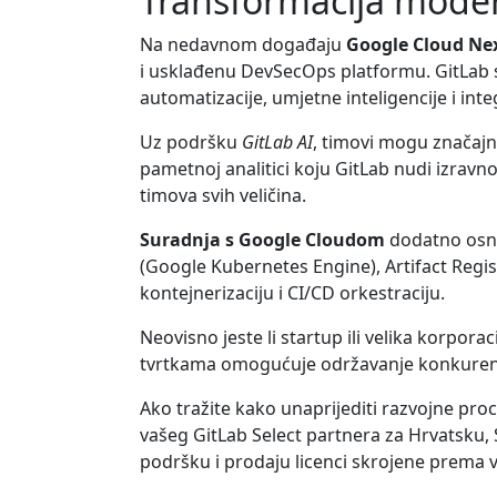
Transformacija modern
Na nedavnom događaju
Google Cloud Nex
i usklađenu DevSecOps platformu. GitLab 
automatizacije, umjetne inteligencije i inte
Uz podršku
GitLab AI
, timovi mogu značajn
pametnoj analitici koju GitLab nudi izravn
timova svih veličina.
Suradnja s Google Cloudom
dodatno osna
(Google Kubernetes Engine), Artifact Regi
kontejnerizaciju i CI/CD orkestraciju.
Neovisno jeste li startup ili velika korpora
tvrtkama omogućuje održavanje konkurentske
Ako tražite kako unaprijediti razvojne proc
vašeg GitLab Select partnera za Hrvatsku, S
podršku i prodaju licenci skrojene prema