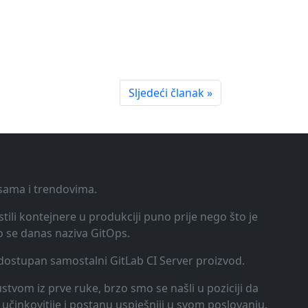
Sljedeći članak »
ksama i trendovima.
tili kontejnere u produkciji puno prije nego što je
o se danas naziva GitOps.
o dostupan samostalni GitLab CI Server proizvod.
kustvom iz prve ruke, brzo smo se našli u poziciji da
učinkovitije i postanu uspješniji u svom poslovanju.