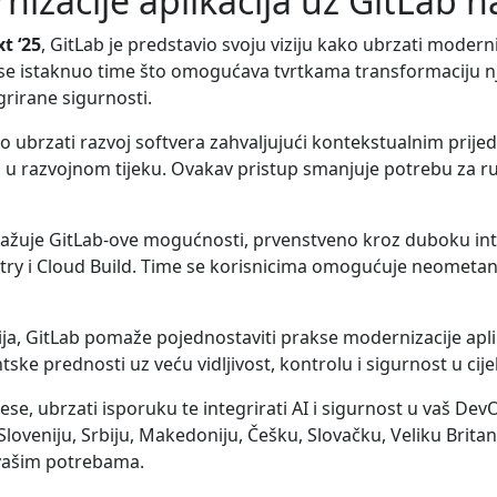
izacije aplikacija uz GitLab 
t ‘25
, GitLab je predstavio svoju viziju kako ubrzati moderni
se istaknuo time što omogućava tvrtkama transformaciju nj
grirane sigurnosti.
o ubrzati razvoj softvera zahvaljujući kontekstualnim prij
o u razvojnom tijeku. Ovakav pristup smanjuje potrebu za r
žuje GitLab-ove mogućnosti, prvenstveno kroz duboku int
stry i Cloud Build. Time se korisnicima omogućuje neometa
cija, GitLab pomaže pojednostaviti prakse modernizacije aplika
 prednosti uz veću vidljivost, kontrolu i sigurnost u cije
ese, ubrzati isporuku te integrirati AI i sigurnost u vaš De
loveniju, Srbiju, Makedoniju, Češku, Slovačku, Veliku Britan
 vašim potrebama.