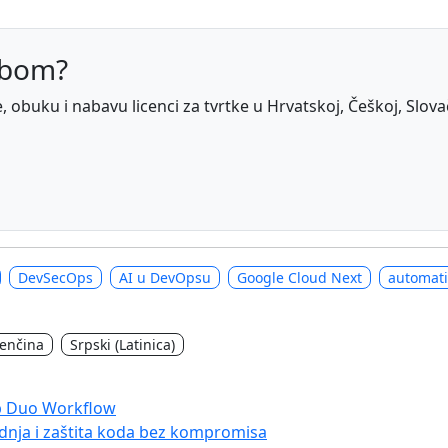
abom?
obuku i nabavu licenci za tvrtke u Hrvatskoj, Češkoj, Slovačko
DevSecOps
AI u DevOpsu
Google Cloud Next
automati
venčina
Srpski (Latinica)
Lab Duo Workflow
adnja i zaštita koda bez kompromisa