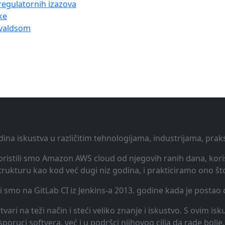
regulatornih izazova
ke
rvaldsom
dina iskustva u različitim tehnologijama, industrijama, pra
 Koristili smo Amazon AWS cloud od njegovih ranih dana, koris
rukturu kao kod već dugi niz godina, i prakticiramo ono št
li smo na GitLab CI iz Jenkins-a 2013. godine kada je posta
vari na teži način i steći veliko znanje i iskustvo. S ovim is
uci softvera, već i u podršci njihovog cilja da rade bolje, 