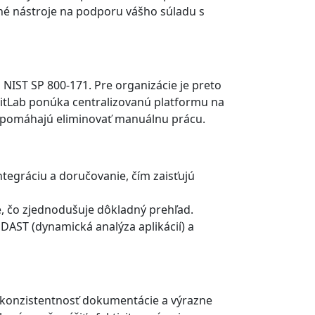
stné nástroje na podporu vášho súladu s
IST SP 800-171. Pre organizácie je preto
 GitLab ponúka centralizovanú platformu na
é pomáhajú eliminovať manuálnu prácu.
tegráciu a doručovanie, čím zaisťujú
e, čo zjednodušuje dôkladný prehľad.
 DAST (dynamická analýza aplikácií) a
ú konzistentnosť dokumentácie a výrazne