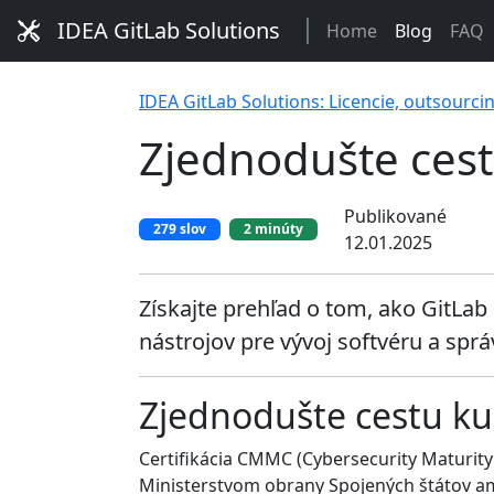
IDEA GitLab Solutions
Home
Blog
FAQ
IDEA GitLab Solutions: Licencie, outsourci
Zjednodušte ces
Publikované
279 slov
2 minúty
12.01.2025
Získajte prehľad o tom, ako GitL
nástrojov pre vývoj softvéru a spr
Zjednodušte cestu k
Certifikácia CMMC (Cybersecurity Maturit
Ministerstvom obrany Spojených štátov a