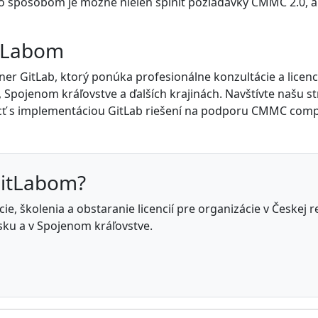
o spôsobom je možné nielen splniť požiadavky CMMC 2.0, ale
itLabom
ner GitLab, ktorý ponúka profesionálne konzultácie a licenc
Spojenom kráľovstve a ďalších krajinách. Navštívte našu s
ť s implementáciou GitLab riešení na podporu CMMC comp
GitLabom?
e, školenia a obstaranie licencií pre organizácie v Českej 
ku a v Spojenom kráľovstve.