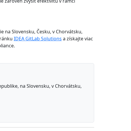
 zároveň zvýšiť efektivitu v rámci
ie na Slovensku, Česku, v Chorvátsku,
tránku
IDEA GitLab Solutions
a získajte viac
liance.
republike, na Slovensku, v Chorvátsku,