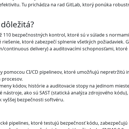
ť efektivitu. Tu prichádza na rad GitLab, ktorý ponúka robu
dôležitá?
110 bezpečnostných kontrol, ktoré sú v súlade s normami N
 riešenie, ktoré zabezpečí splnenie všetkých požiadaviek.
on/continuous delivery) a auditovacími schopnosťami, ktor
 pomocou CI/CD pipelineov, ktoré umožňujú nepretržitú in
h procesov.
meny kódov, histórie a auditovacie stopy na jedinom miest
 nástroje, ako sú SAST (statická analýza zdrojového kódu),
k vyššej bezpečnosti softvéru.
ické pipelines, ktoré testujú bezpečnosť kódu, zabezpečuj