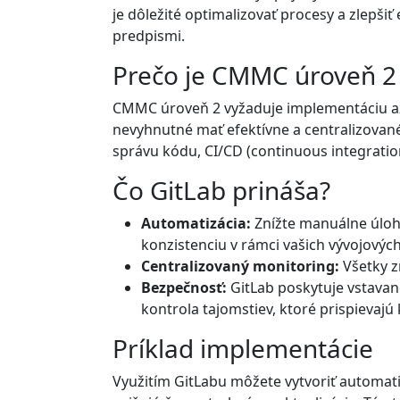
je dôležité optimalizovať procesy a zlepši
predpismi.
Prečo je CMMC úroveň 2 
CMMC úroveň 2 vyžaduje implementáciu až 
nevyhnutné mať efektívne a centralizované
správu kódu, CI/CD (continuous integrati
Čo GitLab prináša?
Automatizácia:
Znížte manuálne úlohy
konzistenciu v rámci vašich vývojovýc
Centralizovaný monitoring:
Všetky z
Bezpečnosť:
GitLab poskytuje vstavané
kontrola tajomstiev, ktoré prispievajú 
Príklad implementácie
Využitím GitLabu môžete vytvoriť automat