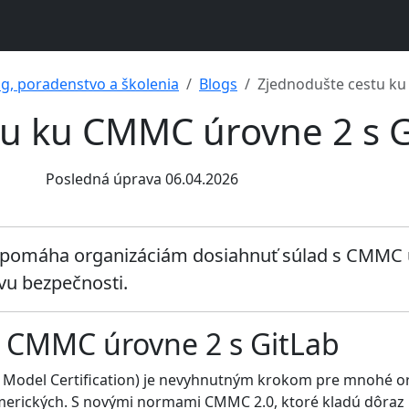
ng, poradenstvo a školenia
Blogs
Zjednodušte cestu ku
tu ku CMMC úrovne 2 s G
Posledná úprava 06.04.2026
ab pomáha organizáciám dosiahnuť súlad s CMMC
ávu bezpečnosti.
u CMMC úrovne 2 s GitLab
y Model Certification) je nevyhnutným krokom pre mnohé or
merických. S novými normami CMMC 2.0, ktoré kladú dôraz 