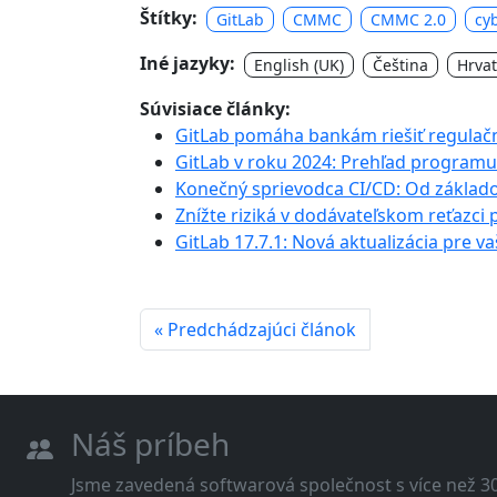
Štítky:
GitLab
CMMC
CMMC 2.0
cy
Iné jazyky:
English (UK)
Čeština
Hrvat
Súvisiace články:
GitLab pomáha bankám riešiť regulač
GitLab v roku 2024: Prehľad program
Konečný sprievodca CI/CD: Od základ
Znížte riziká v dodávateľskom reťazci 
GitLab 17.7.1: Nová aktualizácia pre v
« Predchádzajúci článok
Náš príbeh
Jsme zavedená softwarová společnost s více než 30 