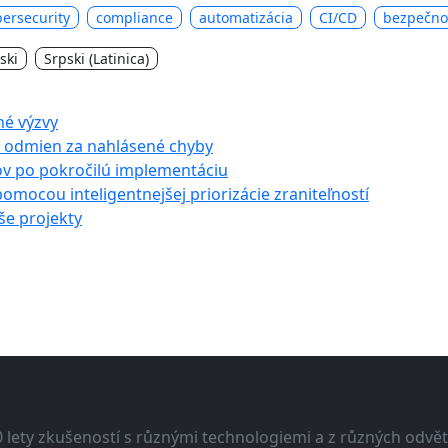
bersecurity
compliance
automatizácia
CI/CD
bezpečno
ski
Srpski (Latinica)
né výzvy
u odmien za nahlásené chyby
ov po pokročilú implementáciu
pomocou inteligentnejšej priorizácie zraniteľností
aše projekty
lety zkušeností s různými technologiemi a z různých odvětv