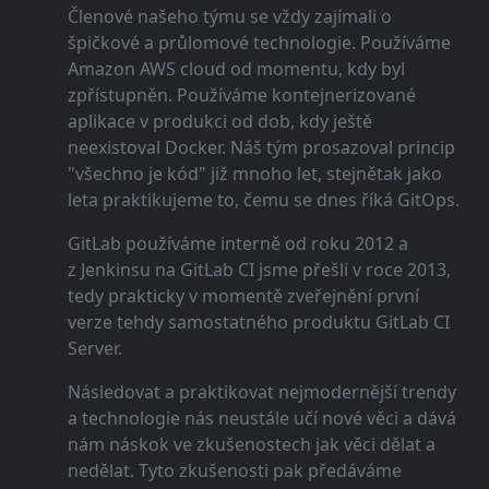
Členové našeho týmu se vždy zajímali o
špičkové a průlomové technologie. Používáme
Amazon AWS cloud od momentu, kdy byl
zpřístupněn. Používáme kontejnerizované
aplikace v produkci od dob, kdy ještě
neexistoval Docker. Náš tým prosazoval princip
"všechno je kód" již mnoho let, stejnětak jako
leta praktikujeme to, čemu se dnes říká GitOps.
GitLab používáme interně od roku 2012 a
z Jenkinsu na GitLab CI jsme přešli v roce 2013,
tedy prakticky v momentě zveřejnění první
verze tehdy samostatného produktu GitLab CI
Server.
Následovat a praktikovat nejmodernější trendy
a technologie nás neustále učí nové věci a dává
nám náskok ve zkušenostech jak věci dělat a
nedělat. Tyto zkušenosti pak předáváme