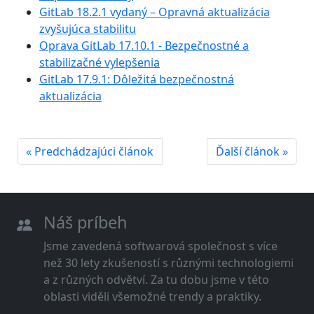
GitLab 18.2.1 vydaný – Opravná aktualizácia
zvyšujúca stabilitu
Oprava GitLab 17.10.1 - Bezpečnostné a
stabilizačné vylepšenia
GitLab 17.9.1: Dôležitá bezpečnostná
aktualizácia
« Predchádzajúci článok
Ďalší článok »
Náš príbeh
Jsme zavedená softwarová společnost s více
než 30 lety zkušeností s různými technologiemi
a z různých odvětví. Za tu dobu jsme v této
oblasti viděli všemožné trendy a praktiky.