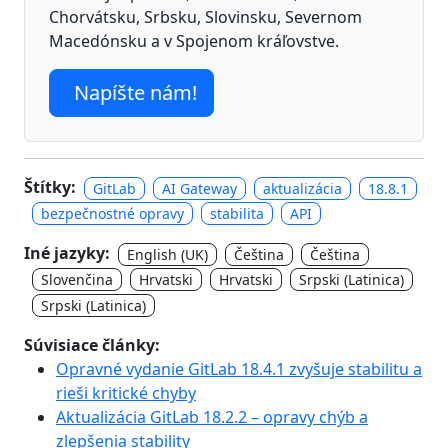
Chorvátsku, Srbsku, Slovinsku, Severnom
Macedónsku a v Spojenom kráľovstve.
Napíšte nám!
Štítky:
GitLab
AI Gateway
aktualizácia
18.8.1
bezpečnostné opravy
stabilita
API
Iné jazyky:
English (UK)
Čeština
Čeština
Slovenčina
Hrvatski
Hrvatski
Srpski (Latinica)
Srpski (Latinica)
Súvisiace články:
Opravné vydanie GitLab 18.4.1 zvyšuje stabilitu a
rieši kritické chyby
Aktualizácia GitLab 18.2.2 – opravy chýb a
zlepšenia stability