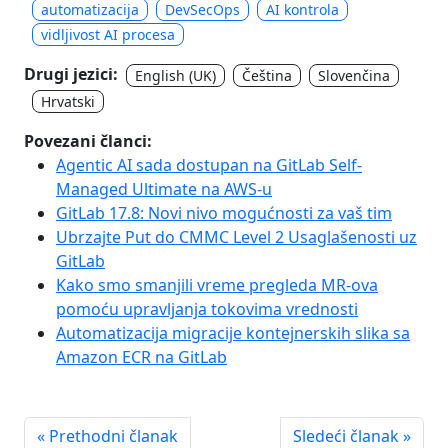
automatizacija
DevSecOps
AI kontrola
vidljivost AI procesa
Drugi jezici:
English (UK)
Čeština
Slovenčina
Hrvatski
Povezani članci:
Agentic AI sada dostupan na GitLab Self-
Managed Ultimate na AWS-u
GitLab 17.8: Novi nivo mogućnosti za vaš tim
Ubrzajte Put do CMMC Level 2 Usaglašenosti uz
GitLab
Kako smo smanjili vreme pregleda MR-ova
pomoću upravljanja tokovima vrednosti
Automatizacija migracije kontejnerskih slika sa
Amazon ECR na GitLab
« Prethodni članak
Sledeći članak »