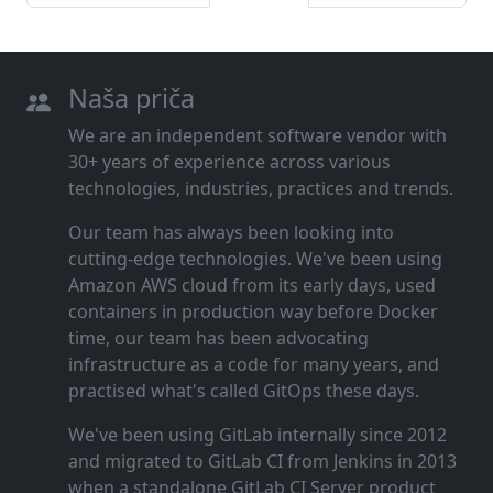
Naša priča
We are an independent software vendor with
30+ years of experience across various
technologies, industries, practices and trends.
Our team has always been looking into
cutting‑edge technologies. We've been using
Amazon AWS cloud from its early days, used
containers in production way before Docker
time, our team has been advocating
infrastructure as a code for many years, and
practised what's called GitOps these days.
We've been using GitLab internally since 2012
and migrated to GitLab CI from Jenkins in 2013
when a standalone GitLab CI Server product