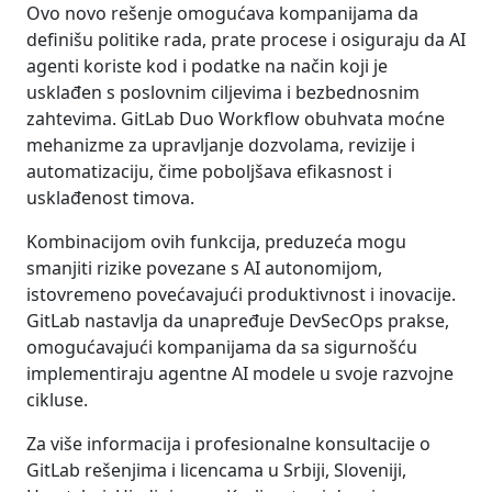
Ovo novo rešenje omogućava kompanijama da
definišu politike rada, prate procese i osiguraju da AI
agenti koriste kod i podatke na način koji je
usklađen s poslovnim ciljevima i bezbednosnim
zahtevima. GitLab Duo Workflow obuhvata moćne
mehanizme za upravljanje dozvolama, revizije i
automatizaciju, čime poboljšava efikasnost i
usklađenost timova.
Kombinacijom ovih funkcija, preduzeća mogu
smanjiti rizike povezane s AI autonomijom,
istovremeno povećavajući produktivnost i inovacije.
GitLab nastavlja da unapređuje DevSecOps prakse,
omogućavajući kompanijama da sa sigurnošću
implementiraju agentne AI modele u svoje razvojne
cikluse.
Za više informacija i profesionalne konsultacije o
GitLab rešenjima i licencama u Srbiji, Sloveniji,