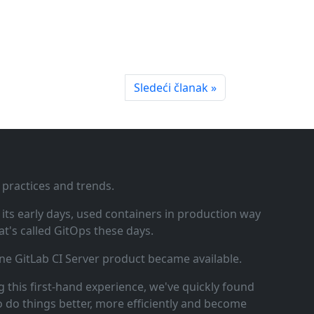
Sledeći članak »
 practices and trends.
ts early days, used containers in production way
t's called GitOps these days.
ne GitLab CI Server product became available.
 this first‑hand experience, we've quickly found
o do things better, more efficiently and become