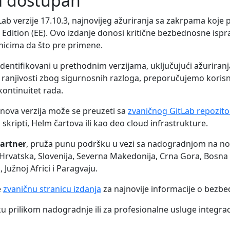
da dostupan
ab verzije 17.10.3, najnovijeg ažuriranja sa zakrpama koje p
 Edition (EE). Ovo izdanje donosi kritične bezbednosne isp
nicima da što pre primene.
u identifikovani u prethodnim verzijama, uključujući ažurir
lji ranjivosti zbog sigurnosnih razloga, preporučujemo koris
kontinuitet rada.
 nova verzija može se preuzeti sa
zvaničnog GitLab repozit
skripti, Helm čartova ili kao deo cloud infrastrukture.
Partner
, pruža punu podršku u vezi sa nadogradnjom na nov
 Hrvatska, Slovenija, Severna Makedonija, Crna Gora, Bosna 
, Južnoj Africi i Paragvaju.
e
zvaničnu stranicu izdanja
za najnovije informacije o bezb
u prilikom nadogradnje ili za profesionalne usluge integrac