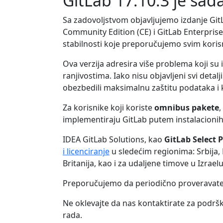
GitLab 17.10.3 je sa
Sa zadovoljstvom objavljujemo izdanje GitL
Community Edition (CE) i GitLab Enterprise
stabilnosti koje preporučujemo svim koris
Ova verzija adresira više problema koji s
ranjivostima. Iako nisu objavljeni svi deta
obezbedili maksimalnu zaštitu podataka i 
Za korisnike koji koriste
omnibus pakete
,
implementiraju GitLab putem instalacionih 
IDEA GitLab Solutions, kao
GitLab Select 
i licenciranje
u sledećim regionima: Srbija,
Britanija, kao i za udaljene timove u Izraelu
Preporučujemo da periodično proveravat
Ne oklevajte da nas kontaktirate za podršk
rada.