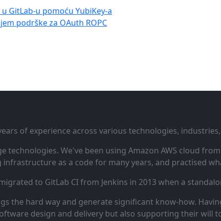
je u GitLab-u pomoću YubiKey-a
njem podrške za OAuth ROPC
ars of experience across various technologies, industries,
ge technologies. We've been using Amazon AWS cloud from i
infrastructure as a code for many years, and practised wha
 migrated to GitLab CI from Jenkins in 2013 when a standalo
ngs the hard way and generate significant know‑how. Having
oftware design and delivery but also supporting their will t