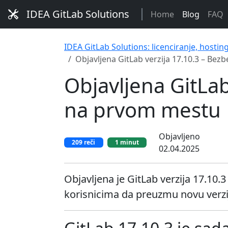
IDEA GitLab Solutions
Home
Blog
FAQ
IDEA GitLab Solutions: licenciranje, hostin
Objavljena GitLab verzija 17.10.3 – Bez
Objavljena GitLab
na prvom mestu
Objavljeno
209 reči
1 minut
02.04.2025
Objavljena je GitLab verzija 17.10
korisnicima da preuzmu novu verzij