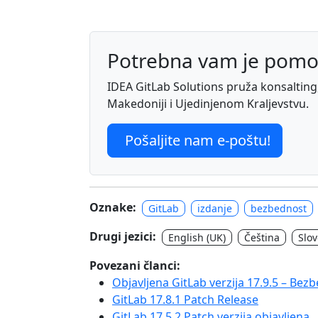
Potrebna vam je pomo
IDEA GitLab Solutions pruža konsalting, 
Makedoniji i Ujedinjenom Kraljevstvu.
Pošaljite nam e-poštu!
Oznake:
GitLab
izdanje
bezbednost
Drugi jezici:
English (UK)
Čeština
Slo
Povezani članci:
Objavljena GitLab verzija 17.9.5 – Be
GitLab 17.8.1 Patch Release
GitLab 17.5.2 Patch verzija objavljena