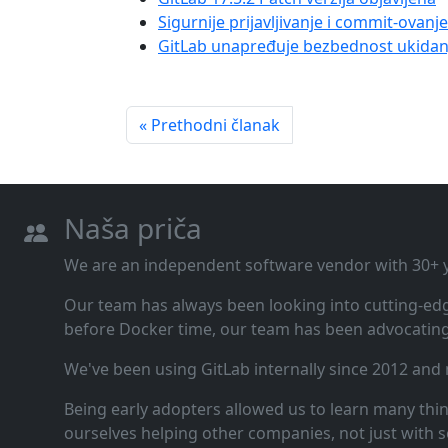
Sigurnije prijavljivanje i commit-ovan
GitLab unapređuje bezbednost ukida
« Prethodni članak
Naša priča
We are an independent software vendor with 30+ ye
Our team has always been looking into cutting‑ed
before Docker time, our team has been advocating 
We've been using GitLab internally since 2012 and
Being early adopters allowed us to learn many thi
ourselves helping other companies, not just with s