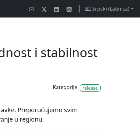
🇷🇸 Srpski (Latinica)
dnost i stabilnost
Kategorije
release
spravke. Preporučujemo svim
ranje u regionu.