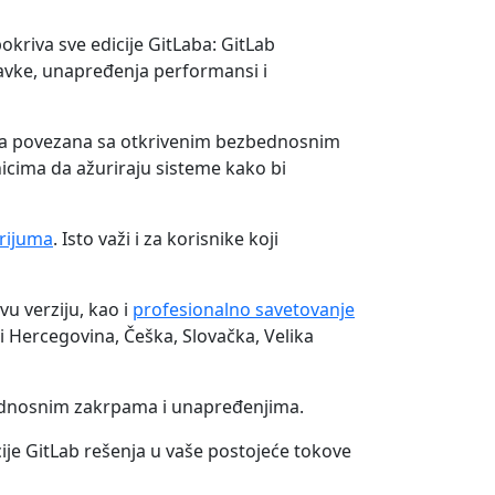
okriva sve edicije GitLaba: GitLab
ravke, unapređenja performansi i
anja povezana sa otkrivenim bezbednosnim
nicima da ažuriraju sisteme kako bi
orijuma
. Isto važi i za korisnike koji
u verziju, kao i
profesionalno savetovanje
i Hercegovina, Češka, Slovačka, Velika
ednosnim zakrpama i unapređenjima.
ije GitLab rešenja u vaše postojeće tokove