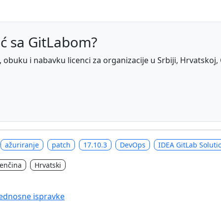
ć sa GitLabom?
obuku i nabavku licenci za organizacije u Srbiji, Hrvatskoj, 
ažuriranje
patch
17.10.3
DevOps
IDEA GitLab Soluti
venčina
Hrvatski
zbednosne ispravke