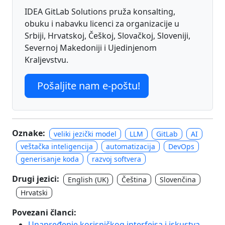
IDEA GitLab Solutions pruža konsalting,
obuku i nabavku licenci za organizacije u
Srbiji, Hrvatskoj, Češkoj, Slovačkoj, Sloveniji,
Severnoj Makedoniji i Ujedinjenom
Kraljevstvu.
Pošaljite nam e-poštu!
Oznake:
veliki jezički model
LLM
GitLab
AI
veštačka inteligencija
automatizacija
DevOps
generisanje koda
razvoj softvera
Drugi jezici:
English (UK)
Čeština
Slovenčina
Hrvatski
Povezani članci:
Unapređenje korisničkog interfejsa i iskustva