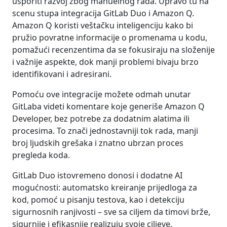
usporiti razvoj zbog manuelnog rada. Upravo tu na
scenu stupa integracija GitLab Duo i Amazon Q.
Amazon Q koristi veštačku inteligenciju kako bi
pružio povratne informacije o promenama u kodu,
pomažući recenzentima da se fokusiraju na složenije
i važnije aspekte, dok manji problemi bivaju brzo
identifikovani i adresirani.
Pomoću ove integracije možete odmah unutar
GitLaba videti komentare koje generiše Amazon Q
Developer, bez potrebe za dodatnim alatima ili
procesima. To znači jednostavniji tok rada, manji
broj ljudskih grešaka i znatno ubrzan proces
pregleda koda.
GitLab Duo istovremeno donosi i dodatne AI
mogućnosti: automatsko kreiranje prijedloga za
kod, pomoć u pisanju testova, kao i detekciju
sigurnosnih ranjivosti – sve sa ciljem da timovi brže,
sigurnije i efikasnije realizuju svoje ciljeve.