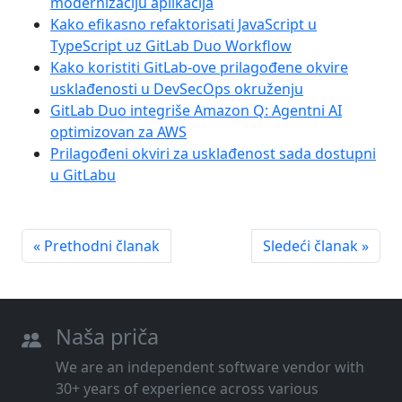
modernizaciju aplikacija
Kako efikasno refaktorisati JavaScript u
TypeScript uz GitLab Duo Workflow
Kako koristiti GitLab-ove prilagođene okvire
usklađenosti u DevSecOps okruženju
GitLab Duo integriše Amazon Q: Agentni AI
optimizovan za AWS
Prilagođeni okviri za usklađenost sada dostupni
u GitLabu
« Prethodni članak
Sledeći članak »
Naša priča
We are an independent software vendor with
30+ years of experience across various