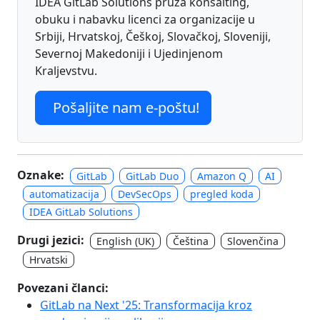
IDEA GitLab Solutions pruža konsalting,
obuku i nabavku licenci za organizacije u
Srbiji, Hrvatskoj, Češkoj, Slovačkoj, Sloveniji,
Severnoj Makedoniji i Ujedinjenom
Kraljevstvu.
Pošaljite nam e-poštu!
Oznake:
GitLab
GitLab Duo
Amazon Q
AI
automatizacija
DevSecOps
pregled koda
IDEA GitLab Solutions
Drugi jezici:
English (UK)
Čeština
Slovenčina
Hrvatski
Povezani članci:
GitLab na Next '25: Transformacija kroz