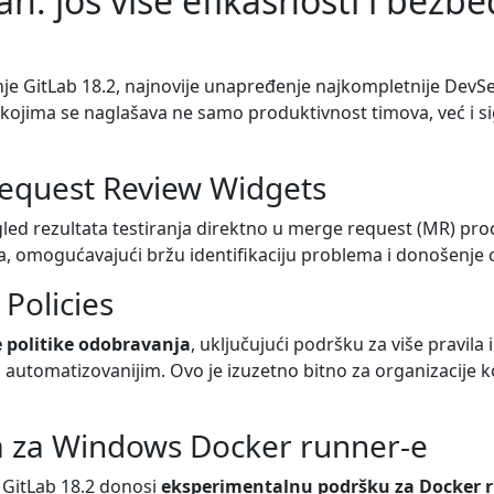
an: još više efikasnosti i bez
e GitLab 18.2, najnovije unapređenje najkompletnije DevSe
 kojima se naglašava ne samo produktivnost timova, već i sig
 Request Review Widgets
led rezultata testiranja direktno u merge request (MR) pr
ata, omogućavajući bržu identifikaciju problema i donošenj
Policies
 politikе odobravanja
, uključujući podršku za više pravila 
i automatizovanijim. Ovo je izuzetno bitno za organizacije k
a za Windows Docker runner-e
 GitLab 18.2 donosi
eksperimentalnu podršku za Docker 