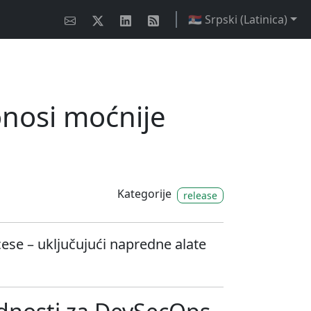
🇷🇸 Srpski (Latinica)
onosi moćnije
Kategorije
release
cese – uključujući napredne alate