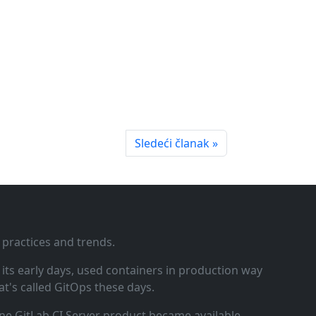
Sledeći članak »
 practices and trends.
ts early days, used containers in production way
t's called GitOps these days.
ne GitLab CI Server product became available.