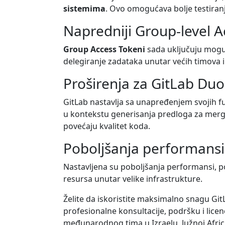
sistemima
. Ovo omogućava bolje testiranj
Napredniji Group-level A
Group Access Tokeni
sada uključuju moguć
delegiranje zadataka unutar većih timova i
Proširenja za GitLab Duo 
GitLab nastavlja sa unapređenjem svojih fu
u kontekstu generisanja predloga za merg
povećaju kvalitet koda.
Poboljšanja performansi 
Nastavljena su poboljšanja performansi, p
resursa unutar velike infrastrukture.
Želite da iskoristite maksimalno snagu G
profesionalne konsultacije, podršku i licenci
međunarodnog tima u Izraelu, Južnoj Africi