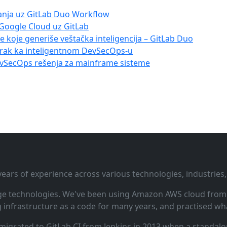
anja uz GitLab Duo Workflow
 Google Cloud uz GitLab
ove koje generiše veštačka inteligencija – GitLab Duo
orak ka inteligentnom DevSecOps-u
evSecOps rešenja za mainframe sisteme
ars of experience across various technologies, industries,
ge technologies. We've been using Amazon AWS cloud from i
infrastructure as a code for many years, and practised wha
 migrated to GitLab CI from Jenkins in 2013 when a standalo