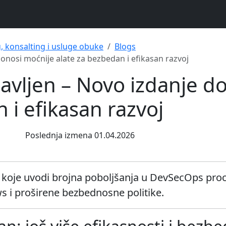
g, konsalting i usluge obuke
Blogs
donosi moćnije alate za bezbedan i efikasan razvoj
javljen – Novo izdanje d
 i efikasan razvoj
Poslednja izmena 01.04.2026
.2 koje uvodi brojna poboljšanja u DevSecOps pro
 i proširene bezbednosne politike.