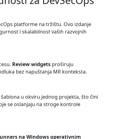
bednosti za DevSecOps
cOps platforme na tržištu. Ovo izdanje
urnost i skalabilnost vaših razvojnih
ocesu.
Review widgets
proširuju
e odluka bez napuštanja MR konteksta.
i šablona u okviru jednog projekta, što čini
oje se oslanjaju na stroge kontrole
runners na Windows operativnim