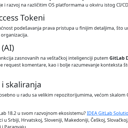
e i razvoj na različitim OS platformama u okviru istog CI/C
ccess Tokeni
nost podešavanja prava pristupa u finijim detaljima, što
 organizacija.
(AI)
nkcija zasnovanih na veštačkoj inteligenciji putem
GitLab 
e request komentare, kao i bolje razumevanje konteksta š
i skaliranja
osebno u radu sa velikim repozitorijumima, većom skalom C
itLab 18.2 u svom razvojnom ekosistemu?
IDEA GitLab Soluti
 u Srbiji, Hrvatskoj, Sloveniji, Makedoniji, Češkoj, Slovačkoj,
 i Paragvaju.