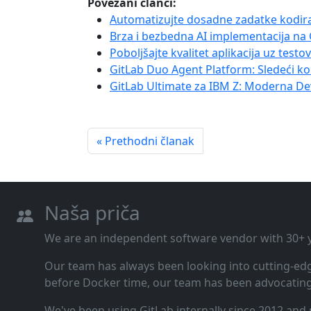
Povezani članci:
Automatizujte dosadne zadatke kodir
Brza i bezbedna AI implementacija na
Poboljšajte kvalitet aplikacija uz test
GitLab Duo Agent Platform: Sledeći k
GitLab Ultimate za IBM Z: Moderna D
« Prethodni članak
Naša priča
We are an independent software vendor with 30+ ye
Our team has always been looking into cutting‑ed
before Docker time, our team has been advocating 
We've been using GitLab internally since 2012 and