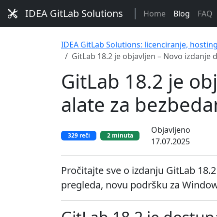
IDEA GitLab Solutions
Home
Blog
FAQ
IDEA GitLab Solutions: licenciranje, hostin
GitLab 18.2 je objavljen – Novo izdanje 
GitLab 18.2 je ob
alate za bezbedan
Objavljeno
329 reči
2 minuta
17.07.2025
Pročitajte sve o izdanju GitLab 18
pregleda, novu podršku za Windows