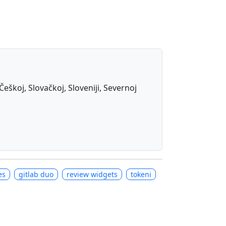
Češkoj, Slovačkoj, Sloveniji, Severnoj
es
gitlab duo
review widgets
tokeni