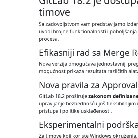
GitLab 18.2 je dostup
timove
Sa zadovoljstvom vam predstavljamo izdanj
uvodi brojne funkcionalnosti i poboljšanja
procesa.
Efikasniji rad sa Merge
Nova verzija omogućava jednostavniji preg
mogućnost prikaza rezultata različitih al
Nova pravila za Approval 
GitLab 18.2 proširuje
zakonom definisane
upravljanje bezbednošću još fleksibilnijim 
pristupa i politike usklađenosti.
Eksperimentalni podršk
Za timove koji koriste Windows okruženja,