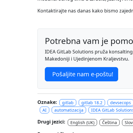
Kontaktirajte nas danas kako bismo zajed
Potrebna vam je pomo
IDEA GitLab Solutions pruža konsalting, 
Makedoniji i Ujedinjenom Kraljevstvu.
Pošaljite nam e-poštu!
Oznake:
gitlab
gitlab 18.2
devsecops
AI
automatizacija
IDEA GitLab Solution
Drugi jezici:
English (UK)
Čeština
Slo