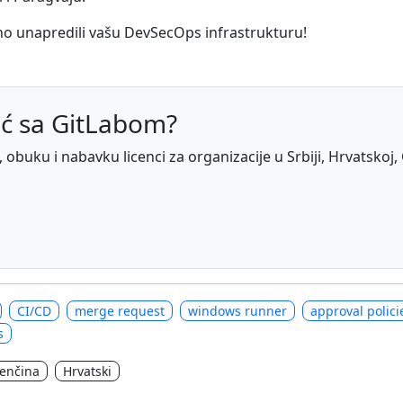
no unapredili vašu DevSecOps infrastrukturu!
ć sa GitLabom?
obuku i nabavku licenci za organizacije u Srbiji, Hrvatskoj, 
CI/CD
merge request
windows runner
approval polici
s
venčina
Hrvatski