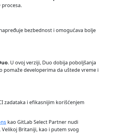
D procesa.
 unapređuje bezbednost i omogućava bolje
Duo
. U ovoj verziji, Duo dobija poboljšanja
to pomaže developerima da uštede vreme i
I zadataka i efikasnijim korišćenjem
ons
kao GitLab Select Partner nudi
 Velikoj Britaniji, kao i putem svog