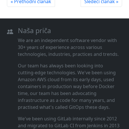
« Prethodni članak
Sledeći članak »
Naša priča
We are an independent software vendor with
30+ years of experience across various
technologies, industries, practices and trends.
Our team has always been looking into
cutting‑edge technologies. We've been using
Amazon AWS cloud from its early days, used
containers in production way before Docker
time, our team has been advocating
infrastructure as a code for many years, and
practised what's called GitOps these days.
We've been using GitLab internally since 2012
and migrated to GitLab CI from Jenkins in 2013