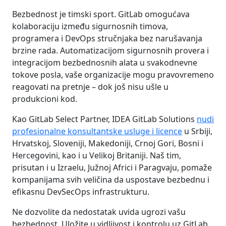
Bezbednost je timski sport. GitLab omogućava
kolaboraciju između sigurnosnih timova,
programera i DevOps stručnjaka bez narušavanja
brzine rada. Automatizacijom sigurnosnih provera i
integracijom bezbednosnih alata u svakodnevne
tokove posla, vaše organizacije mogu pravovremeno
reagovati na pretnje – dok još nisu ušle u
produkcioni kod.
Kao GitLab Select Partner, IDEA GitLab Solutions
nudi
profesionalne konsultantske usluge i licence
u Srbiji,
Hrvatskoj, Sloveniji, Makedoniji, Crnoj Gori, Bosni i
Hercegovini, kao i u Velikoj Britaniji. Naš tim,
prisutan i u Izraelu, Južnoj Africi i Paragvaju, pomaže
kompanijama svih veličina da uspostave bezbednu i
efikasnu DevSecOps infrastrukturu.
Ne dozvolite da nedostatak uvida ugrozi vašu
bezbednost. Uložite u vidljivost i kontrolu uz GitLab.