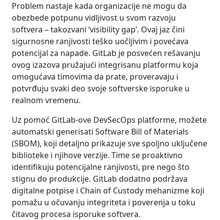
Problem nastaje kada organizacije ne mogu da
obezbede potpunu vidljivost u svom razvoju
softvera – takozvani ‘visibility gap’. Ovaj jaz čini
sigurnosne ranjivosti teško uočljivim i povećava
potencijal za napade. GitLab je posvećen rešavanju
ovog izazova pružajući integrisanu platformu koja
omogućava timovima da prate, proveravaju i
potvrđuju svaki deo svoje softverske isporuke u
realnom vremenu.
Uz pomoć GitLab-ove DevSecOps platforme, možete
automatski generisati Software Bill of Materials
(SBOM), koji detaljno prikazuje sve spoljno uključene
biblioteke i njihove verzije. Time se proaktivno
identifikuju potencijalne ranjivosti, pre nego što
stignu do produkcije. GitLab dodatno podržava
digitalne potpise i Chain of Custody mehanizme koji
pomažu u očuvanju integriteta i poverenja u toku
čitavog procesa isporuke softvera.