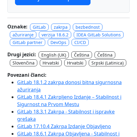
Oznake:
GitLab
zakrpa
bezbednost
ažuriranje
verzija 18.6.2
IDEA GitLab Solutions
GitLab partner
DevOps
CI/CD
Drugi jezici:
English (UK)
Čeština
Čeština
Slovenčina
Hrvatski
Hrvatski
Srpski (Latinica)
Povezani članci:
GitLab 18.1.2 zakrpa donosi bitna sigurnosna
ažuriranja
GitLab 18.4.1 Zakrpljeno Izdanje – Stabilnost i
Sigurnost na Prvom Mestu
GitLab 18.3.1 Zakrpa - Stabilnost i ispravke
grešaka
GitLab 17.10.4 Zakrpa Izdanje Objavljeno
GitLab 18.6.1 Zakrpa Objavljena - Stabilnost i