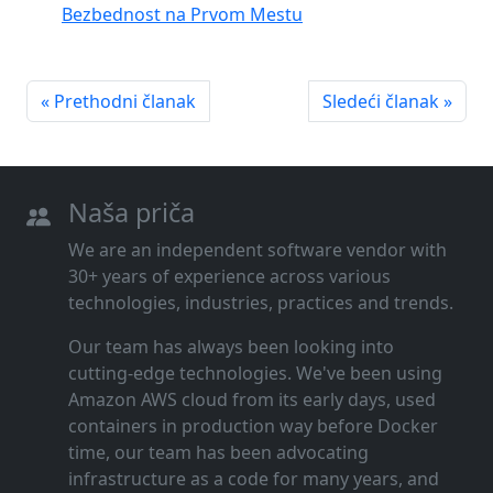
Bezbednost na Prvom Mestu
« Prethodni članak
Sledeći članak »
Naša priča
We are an independent software vendor with
30+ years of experience across various
technologies, industries, practices and trends.
Our team has always been looking into
cutting‑edge technologies. We've been using
Amazon AWS cloud from its early days, used
containers in production way before Docker
time, our team has been advocating
infrastructure as a code for many years, and