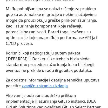
Među poboljšanjima se nalazi rešenje za problem
gde su automatske migracije u nekim slučajevima
mogle da prouzrokuju greške prilikom ažuriranja,
kao i ažuriranje komponenti koje rešavaju
potencijalne ranjivosti. Pored toga, izvršene su
optimizacije koje unapređuju performanse API-ja i
CI/CD procesa.
Korisnici koji nadograđuju putem paketa
(.DEB/.RPM) ili Docker slike trebalo bi da slede
standardnu proceduru ažuriranja kako bi izbegli
eventualne prekide u radu ili gubitak podataka.
Za dodatne informacije i detaljna tehnička uputstva,
posetite
zvaničnu stranicu izdanja
.
Ako vam je potrebna podrška prilikom
implementacije ili ažuriranja GitLab instanci, IDEA
GitLab Solutions kao ovlašćeni GitLab Select Partner