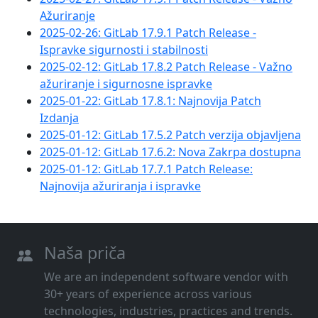
Ažuriranje
2025-02-26: GitLab 17.9.1 Patch Release -
Ispravke sigurnosti i stabilnosti
2025-02-12: GitLab 17.8.2 Patch Release - Važno
ažuriranje i sigurnosne ispravke
2025-01-22: GitLab 17.8.1: Najnovija Patch
Izdanja
2025-01-12: GitLab 17.5.2 Patch verzija objavljena
2025-01-12: GitLab 17.6.2: Nova Zakrpa dostupna
2025-01-12: GitLab 17.7.1 Patch Release:
Najnovija ažuriranja i ispravke
Naša priča
We are an independent software vendor with
30+ years of experience across various
technologies, industries, practices and trends.