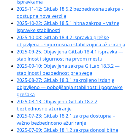
ispravkama
2025-11-12: GitLab 18.5.2 bezbednosna zakrpa -
dostupna nova verzija
2025-10-22: GitLab 18.5.1 hitna zakrpa – važne
ispravke stabilnosti
2025-10-08: GitLab 18.4.2 ispravka greške
objavljena – sigurnosna i stabilizujuća ažuriranja
2025-09-25: Objavljena GitLab 18.4.1 ispravka —
stabilnost i sigurnost na prvom mestu
2025-09-10: Objavljena zakrpa GitLab 18.3.2 —
stabilnost i bezbednost pre svega
2025-08-27: GitLab 18.3.1 zakrpljeno izdanje
objavljeno — poboljšanja stabilnosti i popravke
grešaka
2025-08-13: Objavljeno GitLab 18.2.2
bezbednosno ažuriranje
2025-07-23: GitLab 18.2.1 zakrpa dostupna –
važno bezbednosno ažuriranje
2025-07-09: GitLab 18.1.2 zakrpa donosi bitna