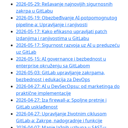
2026-05-29: Rešavanje najnovijih sigurnosnih
zakrpa u GitLabu
2026-05-19: Obezbeđivanje AI-potpomognutog
pipeline-a: Upravljanje i ranjivosti
2026-05-17: Kako efikasno upravljati patch
izdanjima i ranjivostima u GitLabu
2026-05-17: Sigurnost razvoja uz AI u preduzeću
uz GitLab
2026-05-15: AI governance i bezbednost u
enterprise okruženju sa GitLabom
2026-05-03: GitLab upravljanje zakrpama,
bezbednost i edukacija za DevOps
2026-04-27: AI u DevSecOpsu: od marketinga do
praktične implementacije
2026-04-27: Iza firewall-a: Spoljne pretnje i
GitLab usklađenost
2026-04-27: Upravljanje životnim ciklusom
GitLab-a: Zakrpe, nadogradnje i funkcije
2026-04-07: Manje lažnih uzbuna u SAST-u