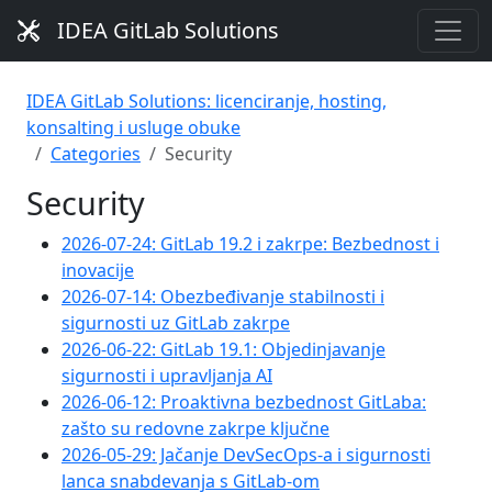
IDEA GitLab Solutions
IDEA GitLab Solutions: licenciranje, hosting,
konsalting i usluge obuke
Categories
Security
Security
2026-07-24: GitLab 19.2 i zakrpe: Bezbednost i
inovacije
2026-07-14: Obezbeđivanje stabilnosti i
sigurnosti uz GitLab zakrpe
2026-06-22: GitLab 19.1: Objedinjavanje
sigurnosti i upravljanja AI
2026-06-12: Proaktivna bezbednost GitLaba:
zašto su redovne zakrpe ključne
2026-05-29: Jačanje DevSecOps-a i sigurnosti
lanca snabdevanja s GitLab-om